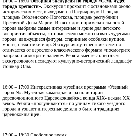
14:00 – 16:00
Обзорная экскурсия по городу «Семь чудес
города-крепости».
Экскурсия проходит с остановками около
исторических мест, выходами на Патриаршую Площадь,
площадь Оболенского-Ноготкова, площадь республики
Пресвятой Девы Марии. Из всех достопримечательностей
города выбраны самые интересные и яркие для детского
восприятия объекты, которые смело можно назвать чудесами
города: движущиеся фигуры, старинные особняки купцов,
мосты, памятники и др. Экскурсия-путешествие заметно
отличается от взрослого классического формата «посмотрите
направо-посмотрите налево». Ребята вместе с опытным
экскурсоводом исследуют культурно-исторический ландшафт
Йошкар-Олы.
16:00 – 17:00 Интерактивная музейная программа «Уездный
город N». Музейная командная игра по истории
дореволюционного Царевококшайска конца XIX- начала XX
веков. Ребята «прогуливаются» по улицам тихого уездного
города и узнают интересные детали о быте и традициях
царевококшайцев.
17:00 – 18:30 Свободное время