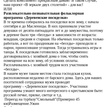
сделать комплимент прекрасным дамам? В таком случае,
наш проект «В зеркале двух столетий» - для вас!
ИЛИ
Развлекательно-познавательная фольклорная
программа «Деревенские посиделки»
В те времена собирались на посиделки всю зиму, с начала
сентября и до Масленицы. В них принимали участие
девушки от десяти-пятнадцати лет и до замужества, поэтому
в деревне было три «беседы» в зависимости от возраста:
младшая, средняя и старшая. На обычных посиделках только
работали, а вот по праздникам на «беседы» приходили и
парни, приносившие угощения. Тогда устраивались игры и
танцы. К посиделкам готовились заблаговременно:
договаривались с хозяйкой дома о том, чтобы снять
помещение на всю зиму, об условиях оплаты.
Расплачивались с хозяйкой трудом всех участников
«беседы».
В нашем музее таким местом стала господская кухня,
расположенная недалеко от барского дома. Здесь для наших
посетителей сотрудники музея проводят
программу - «Деревенские посиделки». Участники
программы узнают много интересного о крестьянском быте:
русской печке, прялке, светце и т.д.
Переезд на турбазу"Смольный"(Примерно 45
км)Размещение.Ужин