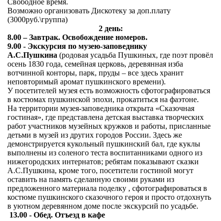
Свободное время.
Возможно организовать Дискотеку за доп.плату
(3000руб.\группа)
2 день:
8.00 – Завтрак. Освобождение номеров.
9.00 - Экскурсия по музею-заповеднику
А.С.Пушкина
(родовая усадьба Пушкиных, где поэт провёл
осень 1830 года, семейная церковь, деревянная изба
вотчинной конторы, парк, пруды – все здесь хранит
неповторимый аромат пушкинского времени).
У посетителей музея есть возможность сфотографироваться
в костюмах пушкинской эпохи, прокатиться на фаэтоне.
На территории музея-заповедника открыта «Сказочная
гостиная», где представлена детская выставка творческих
работ участников музейных кружков и работы, присланные
детьми в музей из других городов России. Здесь же
демонстрируется кукольный пушкинский бал, где куклы
выполнены из соленого теста воспитанниками одного из
нижегородских интернатов; ребятам показывают сказки
А.С.Пушкина, кроме того, посетители гостиной могут
оставить на память сделанную своими руками из
предложенного материала поделку , сфотографироваться в
костюме пушкинского сказочного героя и просто отдохнуть
в уютном деревянном доме после экскурсий по усадьбе.
13.00 - Обед. Отъезд в кафе