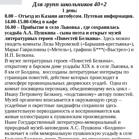
Для групп школьников 40+2
1 день:
8.00 – Отъезд из Казани автобусом. Путевая информация.
14.00-15.00-Обед в кафе
16.00 – Прибытие в село Львовка , где сохранилась
усадьба А.А. Пушкина - сына поэта и открыт музей
литературных героев «Повестей Белкина»
. Здесь можно
увидеть комнаты Лизы Муромской («Барышня-крестьянка»),
Марьи Гавриловны («Метель»), графини Б***(«Выстрел») и
И.П. Белкина.
В музее литературных героев «Повестей Белкина»,
открытому в барском доме усадьбы XIX в. в селе Львовка, в
8 км от Болдина, воссозданы литературные интерьеры по
страницам повестей, действие которых происходит в
атмосфере провинциальных дворянских усадеб. Одна из
комнат посвящена персонажу, объединяющему весь цикл –
Ивану Петровичу Белкину, «подставному» автору повестей.
Музей органично вписывается в окружающую среду –
усадебные и окрестные ландшафты сохранили здесь
удивительную первозданность и воспринимаются как
живые иллюстрации к пушкинским произведениям.
Ныне Государственный литературно-мемориальный и
природный музей-заповедник А.С. Пушкина «Болдино»
включает в себя мемориальную пушкинскую усадьбу в селе
Большое Болдино, рощу Лучинник, по преданию любимое