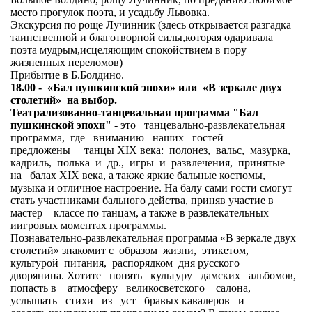
место прогулок поэта, и усадьбу Львовка.
Экскурсия по роще Лучинник (здесь открывается разгадка
таинственной и благотворной силы,которая одаривала
поэта мудрым,исцеляющим спокойствием в пору
жизненных переломов)
Прибытие в Б.Болдино.
18.00 - «Бал пушкинской эпохи» или «В зеркале двух
столетий» на выбор.
Театрализованно-танцевальная программа "Бал
пушкинской эпохи" -
это танцевально-развлекательная
программа, где вниманию наших гостей
предложены танцы XIX века: полонез, вальс, мазурка,
кадриль, полька и др., игры и развлечения, принятые
на балах XIX века, а также яркие бальные костюмы,
музыка и отличное настроение. На балу сами гости смогут
стать участниками бального действа, приняв участие в
мастер – классе по танцам, а также в развлекательных
иигровых моментах программы.
Познавательно-развлекательная программа «В зеркале двух
столетий» знакомит с образом жизни, этикетом,
культурой питания, распорядком дня русского
дворянина. Хотите понять культуру дамских альбомов,
попасть в атмосферу великосветского салона,
услышать стихи из уст бравых кавалеров и