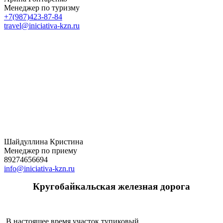
Менеджер по туризму
+7(987)423-87-84
travel@iniciativa-kzn.ru
Шайдуллина Кристина
Менеджер по приему
89274656694
info@iniciativa-kzn.ru
Кругобайкальская железная дорога
В настоящее время участок тупиковый.