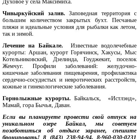
Духовое у села Максимиха.
Чивыркуйский залив.
Заповедная территория с
большим количеством закрытых бухт. Песчаные
пляжи и идеальные условия для рыбалки как летом,
так и зимой.
Лечение на Байкале.
Известные водолечебные
курорты: Аршан, курорт Горячинск, Хакусы, Мыс
Котельниковский, Дзелинда, Гоуджекит, поселок
Жемчуг. Профили заболеваний: желудочно-
кишечные заболевания пищеварения, профилактика
сердечно-сосудистых и невротических расстройств,
кожные и гинекологические заболевания.
Горнолыжные курорты.
Байкальск, «Истлэнд»,
Мамай, гора Бычья, Даван.
Если вы планируете провести свой отпуск на
уникальном озере Байкал, мы советуем
позаботиться об отдыхе заранее, спешите
бронировать! 8 (843) 238-94-94, 8-960-030-0231