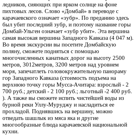
ледников, сияющих при ярком солнце на фоне
пихтовых лесов. Слово «Домбай» в переводе с
карачаевского означает «зубр». По преданию здесь
был убит последний зубр, и поэтому название горы
Домбай-Ульген означает «зубр убит». Эта вершина
самая высокая вершина Западного Кавказа (4 047 м).
Во время экскурсии вы посетите Домбайскую
поляну, сможете подняться с помощью
многочисленных канатных дорог на высоту 2500
метров, 3012метров, 3200 метров над уровнем
моря, запечатлеть головокружительную панораму
гор Западного Кавказа (стоимость подъема на
верхнюю точку горы Мусса-Ачитара: взрослый - 2
700 руб.; детский - 2 100 руб.; льготный -2 400 руб.
). А также вы сможете испить чистейшей воды из
бурной реки Уллу-Муруджу и насладиться ее
прохладой. Поднявшись на вершину, можно
отведать шашлык из мяса яка и другие
многообразные блюда карачаевской национальной
кухни.