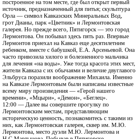
построенное на том месте, где был открыт первый
источник, предназначенный для питья; скульптура
Орла — символ Кавказских Минеральных Вод,
грот Дианы, парк «Цветник» и Лермонтовская
галерея. Но прежде всего, Пятигорск — это город
Лермонтова. Он побывал здесь пять раз. Впервые
Лермонтов приехал на Кавказ еще десятилетним
ребенком, вместе с бабушкой, Е.А. Арсеньевой. Она
часто привозила хилого и болезненного мальчика
для лечения «на воды». Уже тогда красота этих мест,
жители Кавказа с их обычаями и величие двуглавого
Эльбруса поразили воображение Михаила. Именно
на Кавказе Лермонтовым были написаны известные
всему миру произведения — «Герой нашего
времени», «Мцыри», «Демон», «Беглец».
12:00 — Далее вы совершите прогулку по
Лермонтовским местам, представляющим
историческую ценность, познакомитесь с такими из
них, как Лермонтовская галерея, сквер им. М.Ю.
Лермонтова, место дуэли М.Ю. Лермонтова и
Н.С.Мартынова. Побывав в Пятигорске,