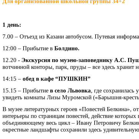
Для организованной школьной группы 34+2
1 день:
7.00 – Отъезд из Казани автобусом. Путевая информа
12:00 – Прибытие в
Болдино.
12.20 -
Экскурсия по музею-заповеднику А.С. Пу
вотчинной конторы, парк, пруды – все здесь хранит
14:15 –
обед в кафе “ПУШКИН”
15.15 – Прибытие
в село Львовка
, где сохранилась
увидеть комнаты Лизы Муромской («Барышня-крестья
В музее литературных героев «Повестей Белкина», от
интерьеры по страницам повестей, действие которых
объединяющему весь цикл – Ивану Петровичу Белкин
окрестные ландшафты сохранили здесь удивительную