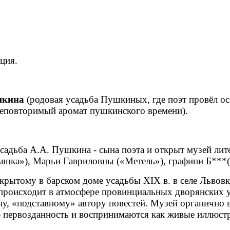
ция.
шкина
(родовая усадьба Пушкиных, где поэт провёл осе
 неповторимый аромат пушкинского времени).
 усадьба А.А. Пушкина - сына поэта и открыт музей ли
нка»), Марьи Гавриловны («Метель»), графини Б***(
крытому в барском доме усадьбы XIX в. в селе Львовка
 происходит в атмосфере провинциальных дворянских 
у, «подставному» автору повестей. Музей органично 
 первозданность и воспринимаются как живые иллюст